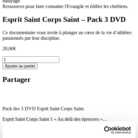
balayage.
Ressources pour faire connaitre l'Evangile et édifier les chrétiens.
Esprit Saint Corps Saint – Pack 3 DVD
Ce documentaire vous invite à plonger au cœur de la vie d’athlètes
passionnés par leur discipline.
20,00
€
quantité
de
Ajouter au panier
Esprit
Saint
Partager
Corps
Saint
-
Pack
3
Pack des 3 DVD Esprit Saint Corps Saint.
DVD
Esprit Saint Corps Saint 1 « Au delà des épreuves »…
Ce documentaire vous invite à plonger au cœur de la vie d’athlètes
passionnés par leur discipline. Au travers des yeux de Reina Flor,
Jacques, Quentin, Fabrice et Xavier, suivez pas à pas leurs parcours