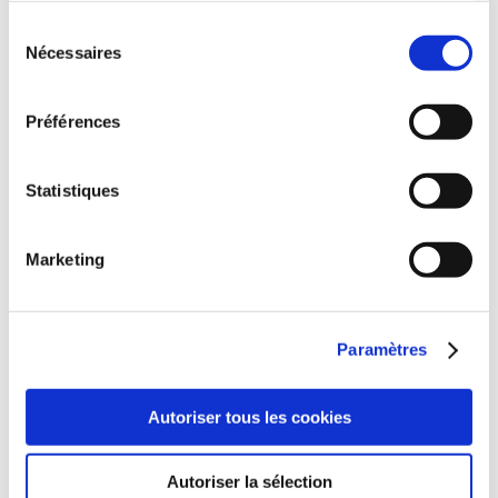
continuez à utiliser notre site Web.
Sélection
Nécessaires
du
Vie Nouvelle en Jésus-Christ – La
consentement
prière un dialogue permanent avec
Préférences
Dieu
Statistiques
3,00
€
Ajouter au panier
Marketing
Paramètres
Autoriser tous les cookies
Autoriser la sélection