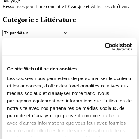
balayage.
Ressources pour faire connaitre l'Evangile et édifier les chrétiens.
Catégorie : Littérature
Vie Nouvelle en Jésus-Christ – Etre
Ce site Web utilise des cookies
un témoin dans sa vie quotidienne
Les cookies nous permettent de personnaliser le contenu
3,00
€
Ajouter au panier
et les annonces, d'offrir des fonctionnalités relatives aux
médias sociaux et d'analyser notre trafic. Nous
partageons également des informations sur l'utilisation de
Vie Nouvelle en Jésus-Christ – La
notre site avec nos partenaires de médias sociaux, de
marche quotidienne dans la plénitude
publicité et d'analyse, qui peuvent combiner celles-ci
avec d'autres informations que vous leur avez fournies
du Saint Esprit
ou qu'ils ont collectées lors de votre utilisation de leurs
services. Vous consentez à nos cookies si vous
3,00
€
Ajouter au panier