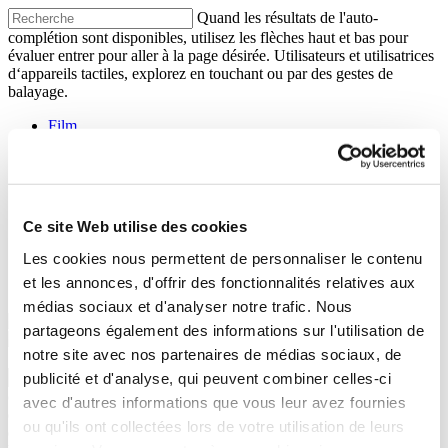
Quand les résultats de l'auto-
complétion sont disponibles, utilisez les flèches haut et bas pour
évaluer entrer pour aller à la page désirée. Utilisateurs et utilisatrices
d‘appareils tactiles, explorez en touchant ou par des gestes de
balayage.
Film
Littérature
Musique
Partager sa foi
THE FOUR
Panier
Ce site Web utilise des cookies
Service client
Identifiez-vous
Les cookies nous permettent de personnaliser le contenu
Mon compte
et les annonces, d'offrir des fonctionnalités relatives aux
Déconnexion
médias sociaux et d'analyser notre trafic. Nous
partageons également des informations sur l'utilisation de
notre site avec nos partenaires de médias sociaux, de
Quand les résultats de l'auto-
publicité et d'analyse, qui peuvent combiner celles-ci
complétion sont disponibles, utilisez les flèches haut et bas pour
avec d'autres informations que vous leur avez fournies
évaluer entrer pour aller à la page désirée. Utilisateurs et utilisatrices
ou qu'ils ont collectées lors de votre utilisation de leurs
d‘appareils tactiles, explorez en touchant ou par des gestes de