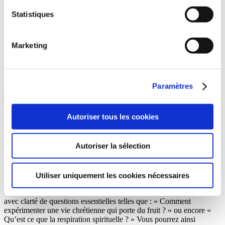
Connaissez-vous la plénitude du Saint-
Statistiques
Esprit dans votre vie ?
Ce petit livret de 20 pages est un bon moyen pour progresser dans la
Marketing
maturité spirituelle.
Price
0,35
€
–
250,00
€
range:
Lots
0,35€
Effacer
Paramètres
through
quantité
250,00€
de
Ajouter au panier
Connaissez-
Autoriser tous les cookies
vous
Partager
la
plénitude
Autoriser la sélection
du
Saint-
Esprit
dans
Utiliser uniquement les cookies nécessaires
Grâce à l’action du Saint-Esprit dans sa vie, le chrétien peut
votre
connaître chaque jour une vie abondante. Cette petite brochure traite
vie
avec clarté de questions essentielles telles que : « Comment
?
expérimenter une vie chrétienne qui porte du fruit ? » ou encore «
Qu’est ce que la respiration spirituelle ? » Vous pourrez ainsi