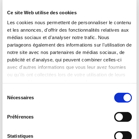
balayage.
Ressources pour faire connaitre l'Evangile et édifier les chrétiens.
Ce site Web utilise des cookies
Catégorie : Brochure
Les cookies nous permettent de personnaliser le contenu
et les annonces, d'offrir des fonctionnalités relatives aux
médias sociaux et d'analyser notre trafic. Nous
partageons également des informations sur l'utilisation de
notre site avec nos partenaires de médias sociaux, de
publicité et d'analyse, qui peuvent combiner celles-ci
Connaissez-vous la plénitude du
avec d'autres informations que vous leur avez fournies
Saint-Esprit dans votre vie ?
ou qu'ils ont collectées lors de votre utilisation de leurs
services. Vous consentez à nos cookies si vous
Price
Ce
0,35
€
–
250,00
€
Choix des options
range:
produit
continuez à utiliser notre site Web.
Sélection
0,35€
a
Nécessaires
du
through
plusieurs
La plus grande des promesses pour
250,00€
variations.
consentement
enfants
Les
Préférences
options
peuvent
Price
Ce
0,75
€
–
300,00
€
Choix des options
être
range:
produit
choisies
0,75€
a
Statistiques